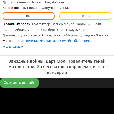
Дублированный, Flarrow Films, Даблин,
Качество:
FHD (1080p)
|
Озвучка:
русская
В главных ролях:
Сэм Уитвер, Вагнер Моура, Чарли Бушнелл,
Ричард Айоади, Деннис Хейсберт, Стивен Блум, Крис
Диамантопулос, Гидеон Адлон, Ванесса Маршалл, Эйджей Локасио
Жанры:
Приключения
,
Фантастика
,
Семейный
,
Боевик
,
Мультфильм
Звёздные войны. Дарт Мол: Повелитель теней
смотреть онлайн бесплатно в хорошем качестве
все серии
Смотреть онлайн