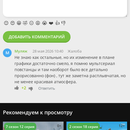
😊
😍
😁
🤣
😐
😩
😭
❤️
👍
👎
ДОБАВИТЬ КОММЕНТАРИЙ
Муляж
28 мая 2026 10:40
Жалоба
М
Не знаю как остальные, но их изменение в плане
графики достаточно смело, я помню мультсериал
повстанцы и там наоборот было все детально
прорисованно (фон) , тут же заметна расплывчатая, но
не менее красивая атмосфера.
+2
Ответить
Рекомендуем к просмотру
0+
12+
7 сезон 12 серия
2 сезон 18 серия