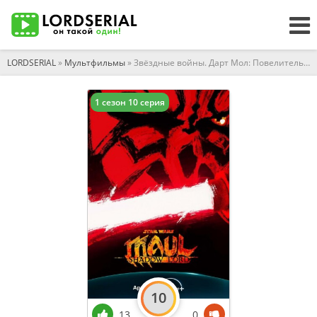
LORDSERIAL
»
Мультфильмы
» Звёздные войны. Дарт Мол: Повелитель теней
1 сезон 10 серия
10
13
0