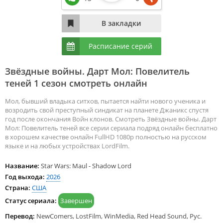
Расписание серий
Звёздные войны. Дарт Мол: Повелитель
теней 1 сезон смотреть онлайн
Мол, бывший владыка ситхов, пытается найти нового ученика и
возродить свой преступный синдикат на планете Джаникс спустя
год после окончания Войн клонов. Смотреть Звёздные войны. Дарт
Мол: Повелитель теней все серии сериала подряд онлайн бесплатно
в хорошем качестве онлайн FullHD 1080p полностью на русском
языке и на любых устройствах LordFilm.
Название:
Star Wars: Maul - Shadow Lord
Год выхода:
2026
Страна:
США
Статус сериала:
Завершен
Перевод:
NewComers, LostFilm, WinMedia, Red Head Sound, Рус.